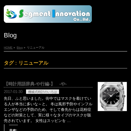
Blog
HOME
»
Blog
»
リニューアル
タグ : リニューアル
【時計用語辞典-や行編-】 -や-
2017-01-30
機械式時計のいろは
先日、ふと思いました。街中ではマスクを着けてい
る人が本当に多いな～と。 冬は風邪予防やインフル
エンザなどの予防のため、そして春先からは花粉症
などの対策として、実に様々なタイプのマスクが販
売されています。 女性はスッピンを …
共有: