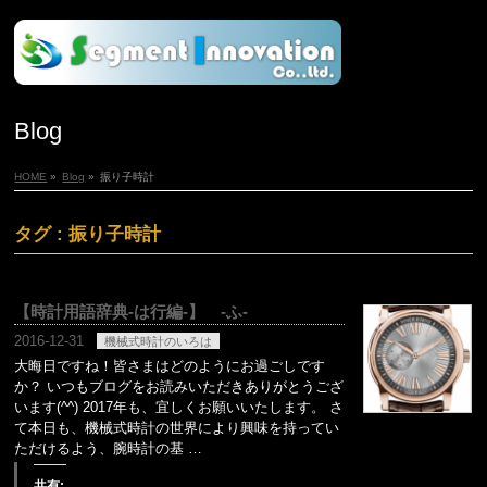
Blog
HOME
»
Blog
»
振り子時計
タグ : 振り子時計
【時計用語辞典-は行編-】 -ふ-
2016-12-31
機械式時計のいろは
大晦日ですね！皆さまはどのようにお過ごしです
か？ いつもブログをお読みいただきありがとうござ
います(^^) 2017年も、宜しくお願いいたします。 さ
て本日も、機械式時計の世界により興味を持ってい
ただけるよう、腕時計の基 …
共有: