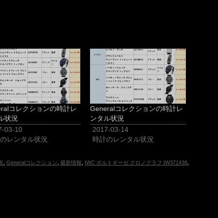
neralコレクションの時計レ
Generalコレクションの時計レ
ル状況
ンタル状況
7-03-10
2017-03-14
のレンタル状況
時計のレンタル状況
況
,
Generalコレクション
,
最新情報
,
IWC ポルトギーゼ クロノグラフ IW371438
,