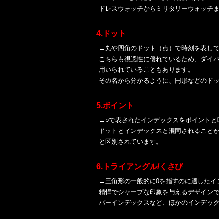
ドレスウォッチからミリタリーウォッチ
4.ドット
→丸や四角のドット（点）で時刻を表し
こちらも視認性に優れているため、ダイバ
用いられていることもあります。
その名から分かるように、円形などのド
5.ポイント
→○で表されたインデックスをポイントと
ドットとインデックスと混同されることが
と区別されています。
6.
トライアングル/くさび
→三角形の一般的に0を指すのに適したイ
精悍でシャープな印象を与えるデザイン
バーインデックスなど、ほかのインデッ