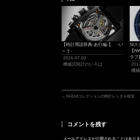
【時計用語辞典-あ行編-】 -い
SI
～う-
【I
ラフ
2016-07-02
機械式時計のいろは
201
機械
←
Hi-Endコレクションの時計レンタル状況
コメントを残す
メールアドレスが公開されることはあり