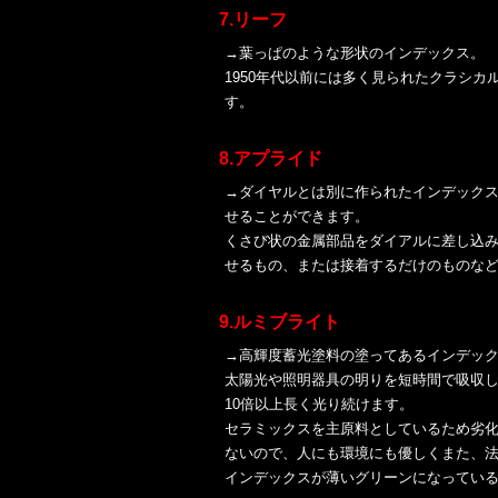
7.リーフ
→葉っぱのような形状のインデックス。
1950年代以前には多く見られたクラシ
す。
8.アプライド
→ダイヤルとは別に作られたインデック
せることができます。
くさび状の金属部品をダイアルに差し込
せるもの、または接着するだけのものな
9.ルミブライト
→高輝度蓄光塗料の塗ってあるインデッ
太陽光や照明器具の明りを短時間で吸収
10倍以上長く光り続けます。
セラミックスを主原料としているため劣
ないので、人にも環境にも優しくまた、
インデックスが薄いグリーンになってい