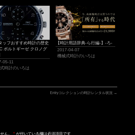
スタッフおすすめ時計の歴史
【時計用語辞典-ら行編-】-ろ-
WC ポルトギーゼ クロノグ
2017-04-07
】
機械式時計のいろは
7-05-11
式時計のいろは
Entryコレクションの時計レンタル状況
→
ません。
*
が付いている欄は必須項目です