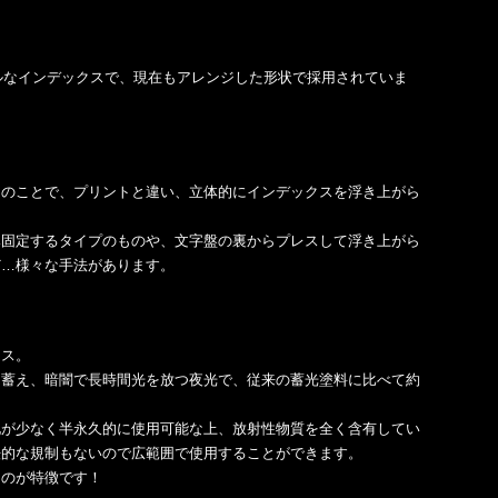
カルなインデックスで、現在もアレンジした形状で採用されていま
スのことで、プリントと違い、立体的にインデックスを浮き上がら
み固定するタイプのものや、文字盤の裏からプレスして浮き上がら
ど…様々な手法があります。
クス。
し蓄え、暗闇で長時間光を放つ夜光で、従来の蓄光塗料に比べて約
化が少なく半永久的に使用可能な上、放射性物質を全く含有してい
法的な規制もないので広範囲で使用することができます。
るのが特徴です！