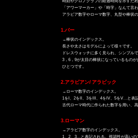
時刻やクロノグラフの経過時間を示すた
「アワーマーカー」や「時字」なんて言
アラビア数字やローマ数字、丸型や棒状
1.バー
→棒状のインデックス。
長さや太さはモデルによって様々です。
ドレスウォッチに多く見られ、シンプル
3，6，9が太目の棒状になっているもの
ひとつです。
2.アラビアン/ アラビック
→ローマ数字のインデックス。
1をI、2をII、3をIII、4をIV、5をV…と
古代ローマ時代に作られた数字を用い、
3.ローマン
→アラビア数字のインデックス。
1、2、3…と表記される。視認性が高い