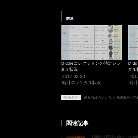
関連
Middleコレクションの時計レン
Mi
タル状況
タル
2017-02-23
201
時計のレンタル状況
時計
投稿タグ
高級時計のレンタル
,
高級腕時計の
関連記事
【機械式時計の歴史上の偉