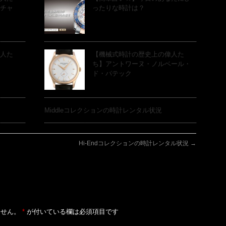
チャ
ったりな時計は？
人た
【機械式時計の歴史上の偉人た
ち】アントワーヌ・ノルベール・
ド・パテック
Middleコレクションの時計レンタル状況
Hi-Endコレクションの時計レンタル状況
→
ません。
*
が付いている欄は必須項目です