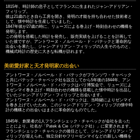
1815年、時計師の息子としてフランスに生まれたジャン-アドリアン・
フィリップ。
彼は21歳のとき自ら工房を開き、発明の才能を持ち合わせた技術者と
して、懐中時計を生産していました。
1847年彼が27歳の時に、リューズによる巻上げ・時刻合わせの機構を
発明します。
この発明を搭載した時計を発売し、販売実績を上げることを計画して
いた彼ですが、アントワーヌ・ノルベール・ド・パテックと運命的な
出会いを果たし、ジャン-アドリアン・フィリップの人生そのものと、
機械式時計の歴史に大きな転機が訪れます。
美術愛好家と天才発明家
の出会い
アントワーヌ・ノルベール・ド・パテックがフランソワ・チャペック
と共にパテック・チャペック社を設立してから5年後の1844年、アン
トワーヌ・ノルベール・ド・パテックはパリ博覧会で、リューズによ
るゼンマイ巻き上げ・時刻合わせの機構を搭載した懐中時計を出品し
ていたジャン-アドリアン・フィリップと出会います。
アントワーヌ・ノルベール・ド・パテックは、当時鍵によりゼンマイ
を巻き上げていたため、このジャン-アドリアン・フィリップの懐中時
計の機構との出会いはまさに革命的なものでした。
1845年、創業者の1人フランチシェック・チャペックが会社を去った
ことにより、社名が「Patek & Cie（パテック社）」に変更されます。
フランチシェック・チャペックの後任として、ジャン-アドリアン・フ
ィリップが迎えられ、独立分針やフリーゼンマイなどの新しい機構を