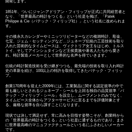
開発します。
1851年、ついにジャン-アドリアン・フィリップが正式に共同経営者と
なり、「世界最高の時計をつくる」という社是を掲げ、「Patek
Philippe & Cie（パテック・フィリップ社）」という社名に改められま
す。
その後永久カレンダーやミニッツリピーターなどの複雑時計、彫金、
七宝、ジェム・セッティングなど…ジュネーブ伝統の工芸技術を取り
入れた芸術的なタイムピースは、ヴィクトリア女王をはじめ、トルス
トイ、そしてアインシュタインなど王侯貴族や著名人たちから愛さ
れ、時計製造メーカーとして世界的な名声を得ていきます。
伝統の時計製造技術を受け継ぎつつも、最先端の技術を取り入れ時計
史の革新を続け、100以上の特許を取得してきたパテック・フィリッ
プ。
創業170周年を迎えた2009年には、工業製品に関する認定規準の中で
最も厳しいとされるジュネーブ・シールを上回る独自の品質規準「パ
テック・フィリップ・シール」を設立し、ムーブメントのみでなく、
タイムピース全体からアフターサービスに至るまでを評価対象とす
る、厳格な規準を自ら課すことになります。
現状では決して満足せず、常に高みを目指す姿勢こそが、創業時から
の「世界最高の時計をつくる」という社是に通ずるものであり、まさ
に世界最高峰のマニュファクチュールという名にふさわしいメーカー
です。