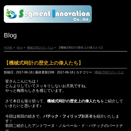
Blog
HOME
»
Blog
»
機械式時計のいろは
»
【機械式時計の歴史上の偉人たち】
【機械式時計の歴史上の偉人たち】
投稿日 : 2017-06-18
最終更新日時 : 2017-06-18
カテゴリー :
機械式時計のいろは
皆さんこんにちは！
どんよりしていてスッキリしないお天気ですね。
やっと梅雨らしさを感じています。
さて本日も張り切って、
機械式時計の歴史上の偉人たち
をご紹介して
いきたいと思います♪
今回は前回の続きで、
パテック・フィリップ
創業者を紹介いたしま
す！
前回ご紹介したアントワーヌ・ノルベール・ド・パテックのパートナ
ー、