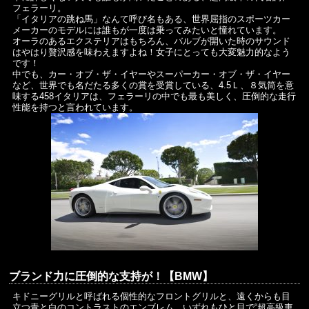
フェラーリ。
「イタリアの跳ね馬」なんて呼び名もある、世界屈指のスポーツカー
メーカーのモデルには誰もが一度は乗ってみたいと憧れています。
オーラのあるエクステリアはもちろん、バルブが開いた時のサウンド
はやはり贅沢感を味わえますよね！女子にとっても大変魅力的なよう
です！
中でも、カー・オブ・ザ・イヤーやスーパーカー・オブ・ザ・イヤー
など、世界でも名だたる多くの賞を受賞している、4.5Ｌ、８気筒を意
味する458イタリアは、フェラーリの中でも最も美しく、圧倒的な走行
性能を持つと言われています。
ブランド力に圧倒的な支持が！【BMW】
キドニーグリルと呼ばれる個性的なフロントグリルと、遠くからも目
立つ青と白のコントラストのエンブレム。いずれもひと目で“超高級車