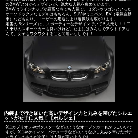
のBMW”と分かるデザインが、絶大な人気を集めています。
BMWはラインナップが豊富な点でも人気で、セダンやワゴンといった
オーソドックスなモデルはもちろん、SUVやミニバン、EV（電気自動
車）などもあり、ユーザーの用途により選択肢も広がります。
定番の 5シリーズ は、スポーティーなデザインでいて５人乗り！！二
人乗りのスポーツカーも良いけれど、たまにはみんなでアウトドアな
んて、女子もワクワクすること間違いなしです！
内装まで行き届いた高いデザイン力と丸みを帯びたシルエ
ットが女子に人気！【ポルシェ】
911カブリオレやボクスターなどのようなオープンカーもかっこいいで
すが、911やケイマン、パナメーラなどのような少し丸みを帯びたボデ
ィラインのものが女子には人気が高いようです。